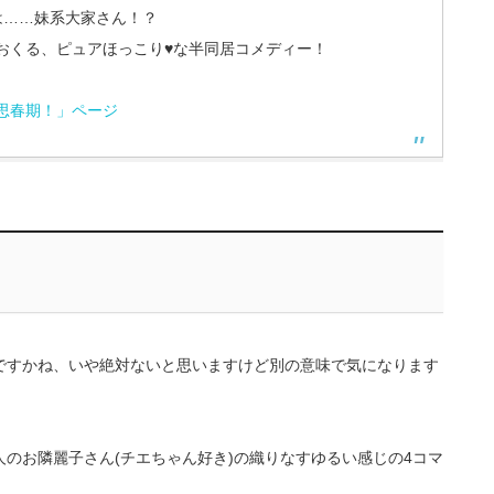
は……妹系大家さん！？
おくる、ピュアほっこり♥な半同居コメディー！
思春期！」ページ
ですかね、いや絶対ないと思いますけど別の意味で気になります
のお隣麗子さん(チエちゃん好き)の織りなすゆるい感じの4コマ