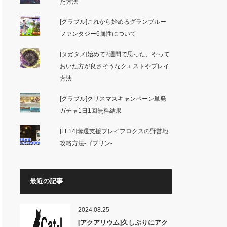
た方法
[グラブル]これから始めるグランブルー
ファンタジー6属性について
[タガタメ]始めて2週間で思った、やって
おいた方が良さそうなクエストやプレイ
方法
[グラブル]クリスマスキャンペーン単発
ガチャ1日1回無料結果
[FF14]奪還支援ブレイフロクスの野営地
攻略方法-ゴブリン-
最近の記事
2024.08.25
[アクアリウム]久しぶりにアク