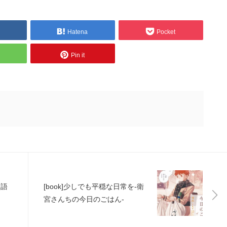
Hatena
Pocket
Pin it
物語
[book]少しでも平穏な日常を-衛
宮さんちの今日のごはん-