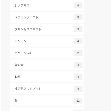
シノアリス
4
ドラゴンクエスト
5
プリンセスコネクトR
3
ポケモン
4
ポケモンGO
2
備忘録
4
動画
4
技術系アウトプット
4
猫
22