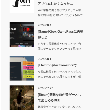
アリウムしたくなった…
Web業界で働く前はアクアリウム業
界で約6年ほど働いていたどうも私で
す。Yo…
2024.08.4
[Game]Xbox GamePassに再登
録しよ…
もうすぐ長期休暇ということで、合
間にゲームやりたいなーって思った
ところ。久しぶり…
2024.08.1
[Electron]electron-storeで…
今回結構長く何でだろう？って悩ん
だので忘れないと思うんですが、備
忘録として残して…
2024.07.27
[Steam]素敵な曲が音ゲーとし
て楽しめるDEE…
普段音ゲーとかって全くやらないん