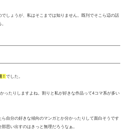
のでしょうが、私はそこまでは知りません。既刊でそこら辺の話
る。
期！
でした。
良かったりしますよね。割りと私が好きな作品って4コマ系が多い
。
たら自分の好きな傾向のマンガとか分かったりして面白そうです
全部思い出すのはきっと無理だろうなぁ。