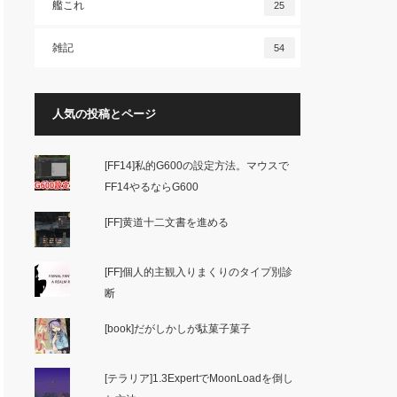
艦これ
25
雑記
54
人気の投稿とページ
[FF14]私的G600の設定方法。マウスで
FF14やるならG600
[FF]黄道十二文書を進める
[FF]個人的主観入りまくりのタイプ別診
断
[book]だがしかしが駄菓子菓子
[テラリア]1.3ExpertでMoonLoadを倒し