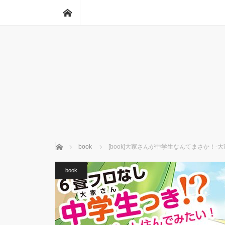
ホーム
ホーム
book
[book]大家さんが中学生なんてまさか！-
book