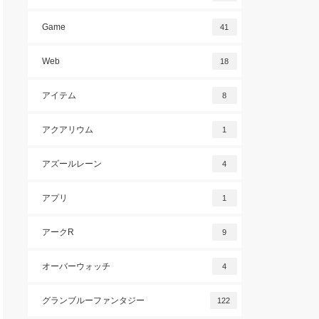
Game
41
Web
18
アイテム
8
アクアリウム
1
アズールレーン
4
アプリ
1
アークR
9
オーバーウォッチ
4
グランブルーファンタジー
122