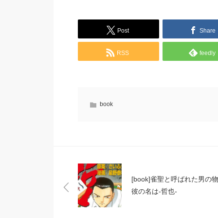
Post
Share
RSS
feedly
book
[book]雀聖と呼ばれた男の
彼の名は-哲也-