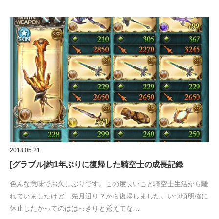
2018.05.21
[グラブル]約1年ぶりに復帰した騎空士の成長記録
色んな意味でお久しぶりです。この度長いこと騎空士生活から離
れていましたけど、先月辺り？から復帰しました。いつ頃明確に
休止したかってのははっきりと覚えてな…