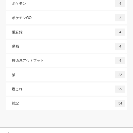
ポケモン
4
ポケモンGO
2
備忘録
4
動画
4
技術系アウトプット
4
猫
22
艦これ
25
雑記
54