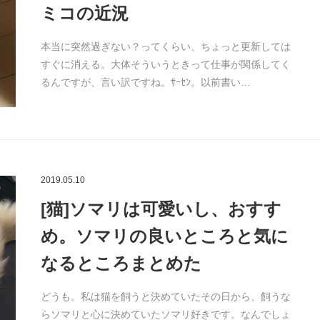
ミコの近況
本当に突然過ぎない？ってくらい、ちょっと更新しては
すぐに消える。大体そういうときって仕事が関係してく
るんですが、言い訳ですね。ｻｰｾﾝ。以前書い…
2019.05.10
[猫]ソマリは可愛いし、おすす
め。ソマリの良いところと気に
なるところまとめた
どうも。私は猫を飼うと決めていたその日から、飼うな
らソマリと心に決めていたソマリ好きです。なんでしょ