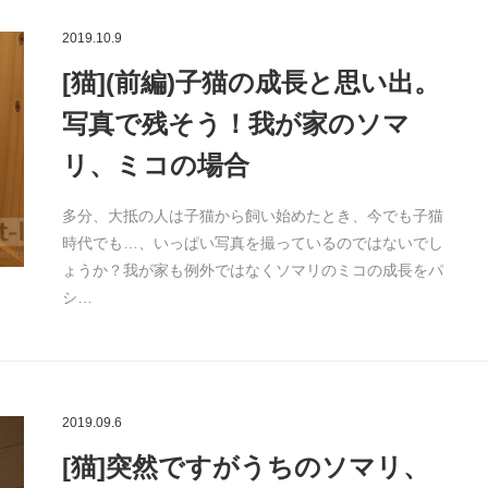
2019.10.9
[猫](前編)子猫の成長と思い出。
写真で残そう！我が家のソマ
リ、ミコの場合
多分、大抵の人は子猫から飼い始めたとき、今でも子猫
時代でも…、いっぱい写真を撮っているのではないでし
ょうか？我が家も例外ではなくソマリのミコの成長をパ
シ…
2019.09.6
[猫]突然ですがうちのソマリ、