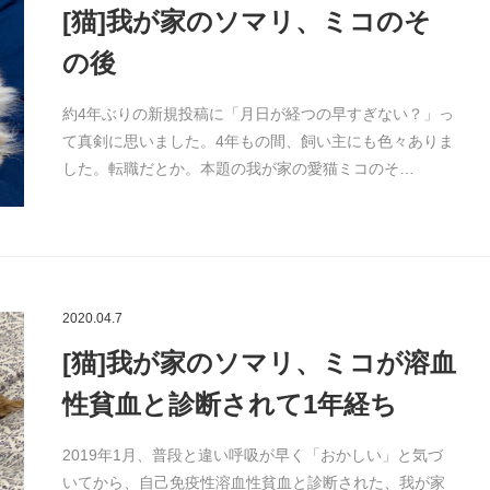
[猫]我が家のソマリ、ミコのそ
の後
約4年ぶりの新規投稿に「月日が経つの早すぎない？」っ
て真剣に思いました。4年もの間、飼い主にも色々ありま
した。転職だとか。本題の我が家の愛猫ミコのそ…
2020.04.7
[猫]我が家のソマリ、ミコが溶血
性貧血と診断されて1年経ち
2019年1月、普段と違い呼吸が早く「おかしい」と気づ
いてから、自己免疫性溶血性貧血と診断された、我が家