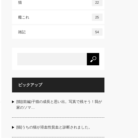
猫
22
艦これ
25
雑記
54
ピックアップ
[猫](前編)子猫の成長と思い出。写真で残そう！我が
家のソマ…
[猫]うちの猫が溶血性貧血と診断されました。