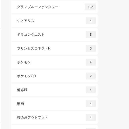
グランブルーファンタジー
122
シノアリス
4
ドラゴンクエスト
5
プリンセスコネクトR
3
ポケモン
4
ポケモンGO
2
備忘録
4
動画
4
技術系アウトプット
4