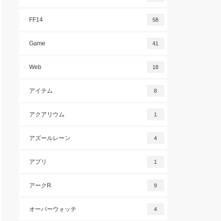
FF14
58
Game
41
Web
18
アイテム
8
アクアリウム
1
アズールレーン
4
アプリ
1
アークR
9
オーバーウォッチ
4