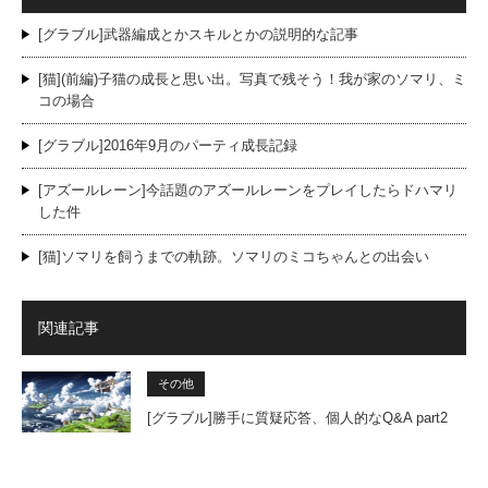
[グラブル]武器編成とかスキルとかの説明的な記事
[猫](前編)子猫の成長と思い出。写真で残そう！我が家のソマリ、ミ
コの場合
[グラブル]2016年9月のパーティ成長記録
[アズールレーン]今話題のアズールレーンをプレイしたらドハマリ
した件
[猫]ソマリを飼うまでの軌跡。ソマリのミコちゃんとの出会い
関連記事
その他
[グラブル]勝手に質疑応答、個人的なQ&A part2