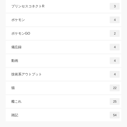
プリンセスコネクトR
3
ポケモン
4
ポケモンGO
2
備忘録
4
動画
4
技術系アウトプット
4
猫
22
艦これ
25
雑記
54