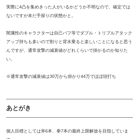
実際に4凸を集めきった人がいるかどうか不明なので、確定では
ないですが未だ手探りの状態かと。
闇属性のキャラクターは自己バフ等でダブル・トリプルアタック
アップ持ちも多いので割りと背水乗ると楽しいことになると思う
んですが、通常攻撃の減衰値がどれくらいで掛かるのか知りた
い。
※通常攻撃の減衰値は30万から掛かり44万でほぼ頭打ち
あとがき
個人目標としては斧6本、拳7本の最終上限解放を目指していま