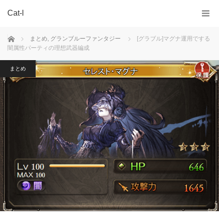
Cat-l
ホーム
まとめ
,
グランブルーファンタジー
[グラブル]マグナ運用でする
闇属性パーティの理想武器編成
まとめ