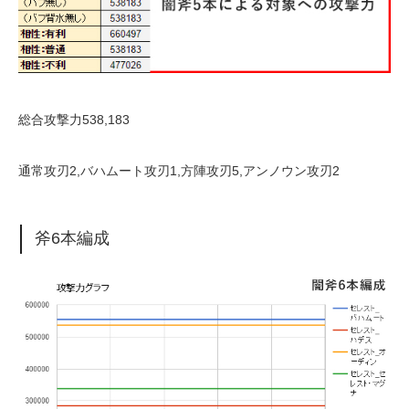
総合攻撃力538,183
通常攻刃2,バハムート攻刃1,方陣攻刃5,アンノウン攻刃2
斧6本編成