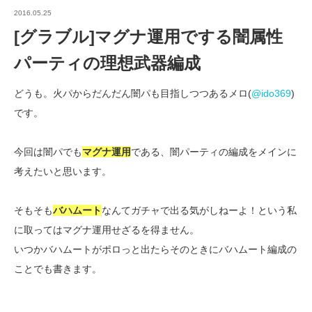
2016.05.25
[グラブル]マグナ運用でする闇属性
パーティの理想武器編成
どうも。火パからだんだん闇パも目指しつつあるメロ(
@ido369
)
です。
今回は闇パでも
マグナ運用
である、闇パーティの編成をメインに
考えたいと思います。
そもそも
バハムート
なんてガチャで出る気がしねーよ！という私
に取ってはマグナ運用せざるを得ません。
いつかバハムートがポロっと出たらそのときにバハムート編成の
ことでも書きます。