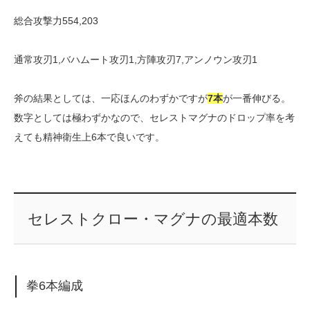
総合攻撃力554,203
通常攻刃1,バハムート攻刃1,方陣攻刃7,アンノウン攻刃1
斧の結果としては、一応ほんのわずかですが
7本
が一番伸びる。
数字としては極わずかなので、セレストマグナのドロップ率を考
えても精神衛生上6本で良いです。
セレストクロー・マグナの最適本数
拳6本編成