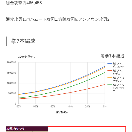
総合攻撃力466,453
通常攻刃1,バハムート攻刃1,方陣攻刃6,アンノウン攻刃2
拳7本編成