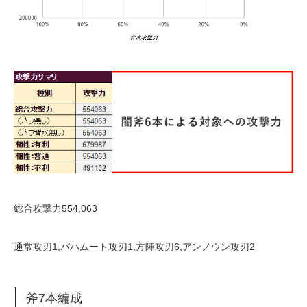
総合攻撃力554,063
通常攻刃1,バハムート攻刃1,方陣攻刃6,アンノウン攻刃2
斧7本編成