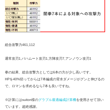
総合攻撃力461,112
通常攻刃1,バハムート攻刃1,方陣攻刃7,アンノウン攻刃1
拳の結果、総合攻撃力としては6本の方が少し高いです。
HPを40%切ってからは7本編成の背水ダメージがグンと伸びるの
で、ロマンを求めるなら7本も良いですね。
※計算にはsuiton様の
グラブル最適編成計算機
を使用させて頂い
ています。超絶感謝。