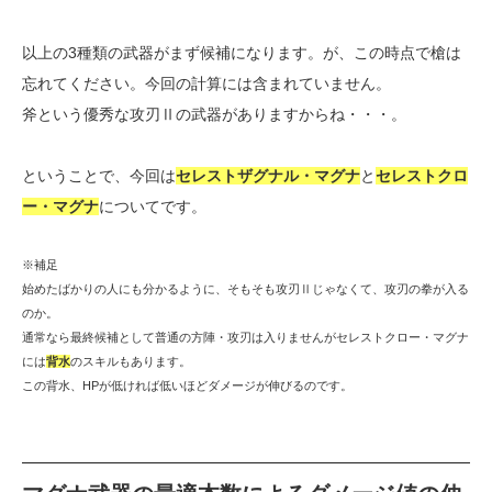
以上の3種類の武器がまず候補になります。が、この時点で槍は
忘れてください。今回の計算には含まれていません。
斧という優秀な攻刃Ⅱの武器がありますからね・・・。
ということで、今回は
セレストザグナル・マグナ
と
セレストクロ
ー・マグナ
についてです。
※補足
始めたばかりの人にも分かるように、そもそも攻刃Ⅱじゃなくて、攻刃の拳が入る
のか。
通常なら最終候補として普通の方陣・攻刃は入りませんがセレストクロー・マグナ
には
背水
のスキルもあります。
この背水、HPが低ければ低いほどダメージが伸びるのです。