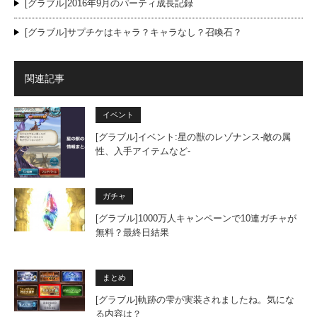
[グラブル]2016年9月のパーティ成長記録
[グラブル]サプチケはキャラ？キャラなし？召喚石？
関連記事
イベント
[グラブル]イベント:星の獣のレゾナンス-敵の属
性、入手アイテムなど-
ガチャ
[グラブル]1000万人キャンペーンで10連ガチャが
無料？最終日結果
まとめ
[グラブル]軌跡の雫が実装されましたね。気にな
る内容は？