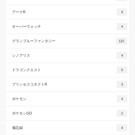
アークR
9
オーバーウォッチ
4
グランブルーファンタジー
122
シノアリス
4
ドラゴンクエスト
5
プリンセスコネクトR
3
ポケモン
4
ポケモンGO
2
備忘録
4