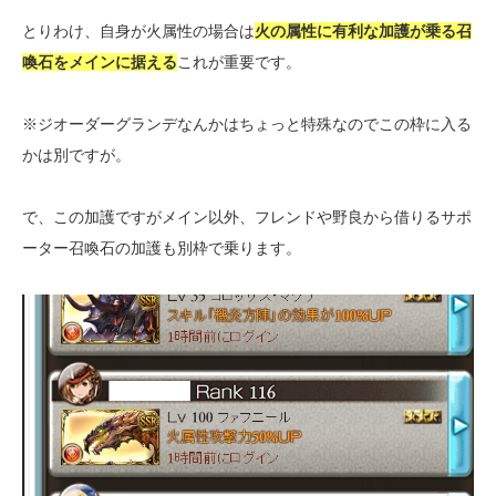
とりわけ、自身が火属性の場合は
火の属性に有利な加護が乗る召
喚石をメインに据える
これが重要です。
※ジオーダーグランデなんかはちょっと特殊なのでこの枠に入る
かは別ですが。
で、この加護ですがメイン以外、フレンドや野良から借りるサポ
ーター召喚石の加護も別枠で乗ります。