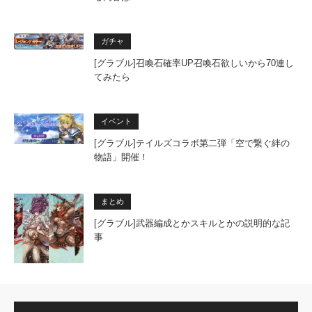
ガチャ
[グラブル]召喚石確率UP召喚石欲しいから70連し
てみたら
イベント
[グラブル]テイルズコラボ第二弾「空で繋ぐ絆の
物語」開催！
まとめ
[グラブル]武器編成とかスキルとかの説明的な記
事