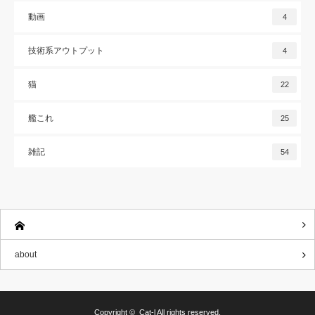
動画
4
技術系アウトプット
4
猫
22
艦これ
25
雑記
54
about
Copyright ©
Cat-l
All rights reserved.