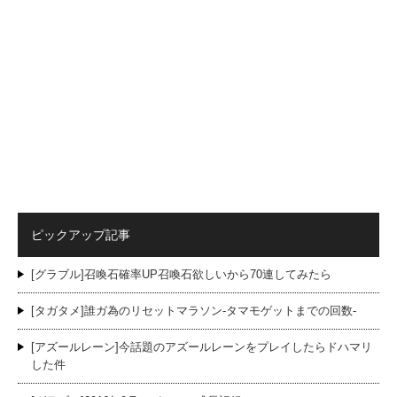
ピックアップ記事
[グラブル]召喚石確率UP召喚石欲しいから70連してみたら
[タガタメ]誰ガ為のリセットマラソン-タマモゲットまでの回数-
[アズールレーン]今話題のアズールレーンをプレイしたらドハマリ
した件