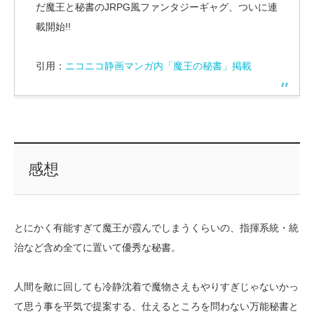
だ魔王と秘書のJRPG風ファンタジーギャグ、ついに連
載開始!!
引用：
ニコニコ静画マンガ内「魔王の秘書」掲載
感想
とにかく有能すぎて魔王が霞んでしまうくらいの、指揮系統・統
治など含め全てに置いて優秀な秘書。
人間を敵に回しても冷静沈着で魔物さえもやりすぎじゃないかっ
て思う事を平気で提案する、仕えるところを問わない万能秘書と