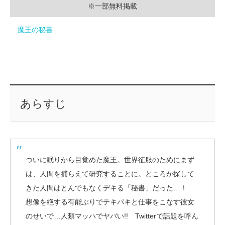
※一部無料掲載
魔王の秘書
あらすじ
ついに眠りから目覚めた魔王。世界征服のためにまず
は、人間を捕らえて研究することに。ところが探して
きた人間はとんでもなくデキる「秘書」だった…！
想像を絶する有能ぶりでテキパキと仕事をこなす彼女
のせいで…人類マッハでヤバい!! Twitterで話題を呼ん