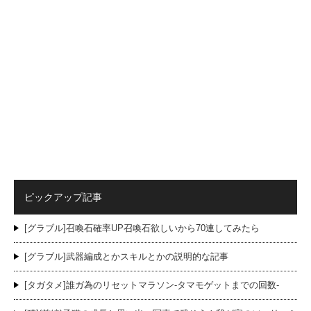
ピックアップ記事
[グラブル]召喚石確率UP召喚石欲しいから70連してみたら
[グラブル]武器編成とかスキルとかの説明的な記事
[タガタメ]誰ガ為のリセットマラソン-タマモゲットまでの回数-