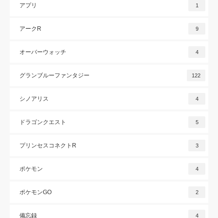
アプリ
1
アークR
9
オーバーウォッチ
4
グランブルーファンタジー
122
シノアリス
4
ドラゴンクエスト
5
プリンセスコネクトR
3
ポケモン
4
ポケモンGO
2
備忘録
4