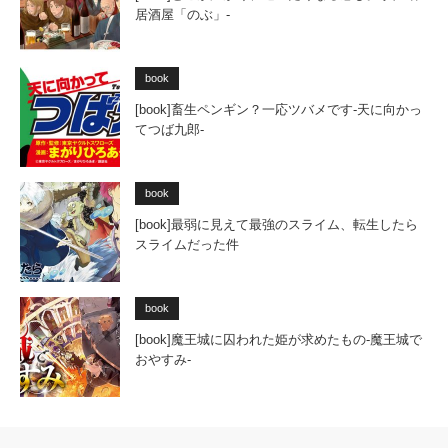
居酒屋「のぶ」-
book
[book]畜生ペンギン？一応ツバメです-天に向かっ
てつば九郎-
book
[book]最弱に見えて最強のスライム、転生したら
スライムだった件
book
[book]魔王城に囚われた姫が求めたもの-魔王城で
おやすみ-