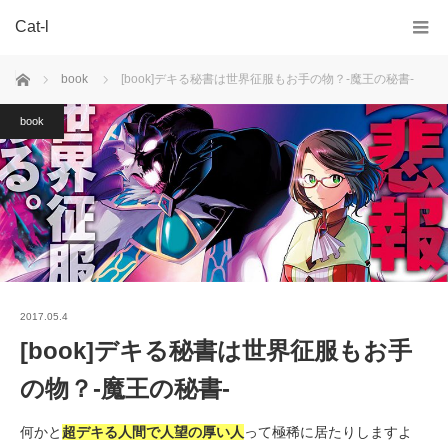
Cat-l
ホーム
book
[book]デキる秘書は世界征服もお手の物？-魔王の秘書-
book
2017.05.4
[book]デキる秘書は世界征服もお手
の物？-魔王の秘書-
何かと
超デキる人間で人望の厚い人
って極稀に居たりしますよ