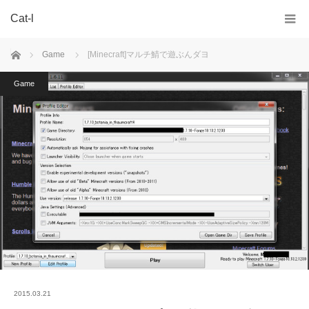
Cat-l
ホーム
Game
[Minecraft]マルチ鯖で遊ぶんダヨ
Game
2015.03.21