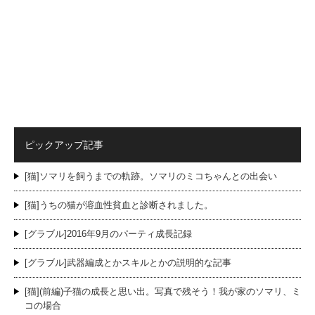
ピックアップ記事
[猫]ソマリを飼うまでの軌跡。ソマリのミコちゃんとの出会い
[猫]うちの猫が溶血性貧血と診断されました。
[グラブル]2016年9月のパーティ成長記録
[グラブル]武器編成とかスキルとかの説明的な記事
[猫](前編)子猫の成長と思い出。写真で残そう！我が家のソマリ、ミ
コの場合