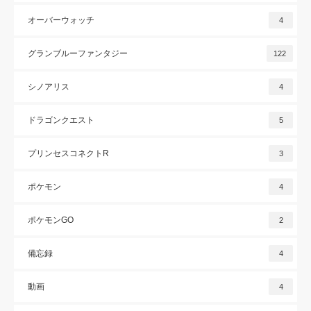
オーバーウォッチ
4
グランブルーファンタジー
122
シノアリス
4
ドラゴンクエスト
5
プリンセスコネクトR
3
ポケモン
4
ポケモンGO
2
備忘録
4
動画
4