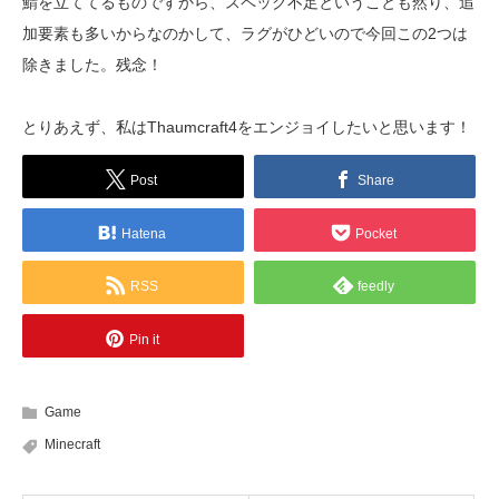
鯖を立ててるものですから、スペック不足ということも然り、追
加要素も多いからなのかして、ラグがひどいので今回この2つは
除きました。残念！
とりあえず、私はThaumcraft4をエンジョイしたいと思います！
Post
Share
Hatena
Pocket
RSS
feedly
Pin it
Game
Minecraft