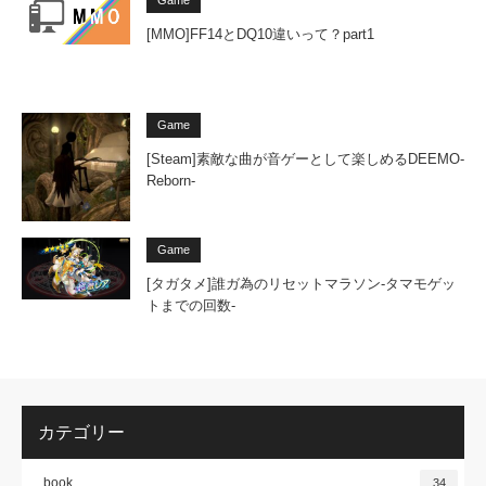
Game
[MMO]FF14とDQ10違いって？part1
Game
[Steam]素敵な曲が音ゲーとして楽しめるDEEMO-
Reborn-
Game
[タガタメ]誰ガ為のリセットマラソン-タマモゲッ
トまでの回数-
カテゴリー
book
34