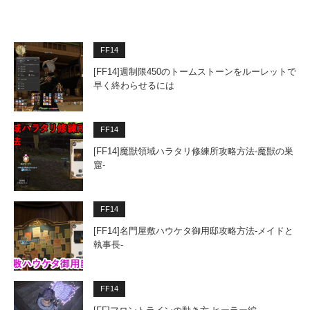
FF14
[FF14]週制限450のトームストーンをルーレットで
早く終わらせるには
FF14
[FF14]魔獣領域ハラタリ修練所攻略方法-魔獣の巣
窟-
FF14
[FF14]名門屋敷ハウケタ御用邸攻略方法-メイドと
執事長-
FF14