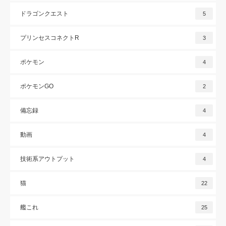
ドラゴンクエスト
5
プリンセスコネクトR
3
ポケモン
4
ポケモンGO
2
備忘録
4
動画
4
技術系アウトプット
4
猫
22
艦これ
25