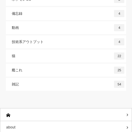
備忘録
4
動画
4
技術系アウトプット
4
猫
22
艦これ
25
雑記
54
about