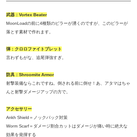
武器：Vortex Beater
MoonLoadの前に4種類のピラーが湧くのですが、このピラーが
落とす素材で作れます。
弾：クロロファイトブレット
言わずもがな、追尾弾強すぎ。
防具：Shroomite Armor
射撃装備ならこれですね。倒される前に倒せ！あ、アタマはちゃ
んと射撃ダメージアップの方で。
アクセサリー
Ankh Shield＝ノックバック対策
Worm Scarf＝ダメージ割合カットはダメージが痛い時に絶大な
効果を発揮する