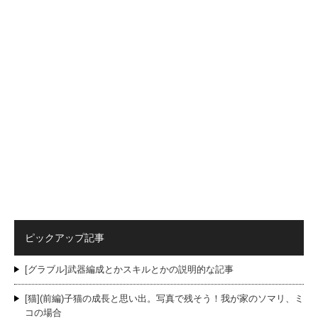
ピックアップ記事
[グラブル]武器編成とかスキルとかの説明的な記事
[猫](前編)子猫の成長と思い出。写真で残そう！我が家のソマリ、ミ
コの場合