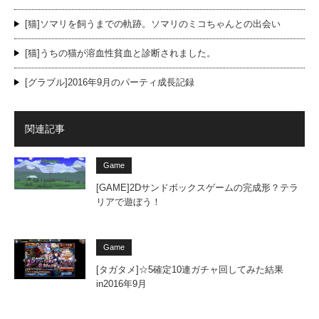
[猫]ソマリを飼うまでの軌跡。ソマリのミコちゃんとの出会い
[猫]うちの猫が溶血性貧血と診断されました。
[グラブル]2016年9月のパーティ成長記録
関連記事
Game
[GAME]2Dサンドボックスゲームの完成形？テラ
リアで遊ぼう！
Game
[タガタメ]☆5確定10連ガチャ回してみた結果
in2016年9月