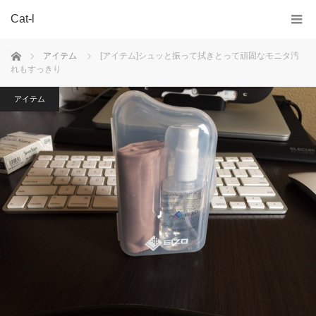
Cat-l
ホーム
アイテム
[アイテム]シュッと振って拭きとって頑固なモニタ汚
れもすっきり
アイテム