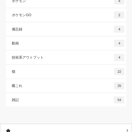
ポケモン
4
ポケモンGO
2
備忘録
4
動画
4
技術系アウトプット
4
猫
22
艦これ
25
雑記
54