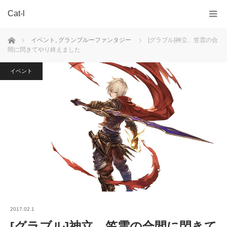
Cat-l
ホーム
イベント
,
グランブルーファンタジー
[グラブル]神立、笠雲の合
間に閃きてやり終えました
イベント
2017.02.1
[グラブル]神立、笠雲の合間に閃きて