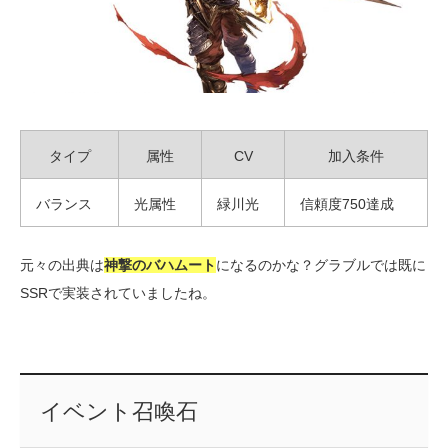
タイプ
属性
CV
加入条件
バランス
光属性
緑川光
信頼度750達成
元々の出典は
神撃のバハムート
になるのかな？グラブルでは既に
SSRで実装されていましたね。
イベント召喚石