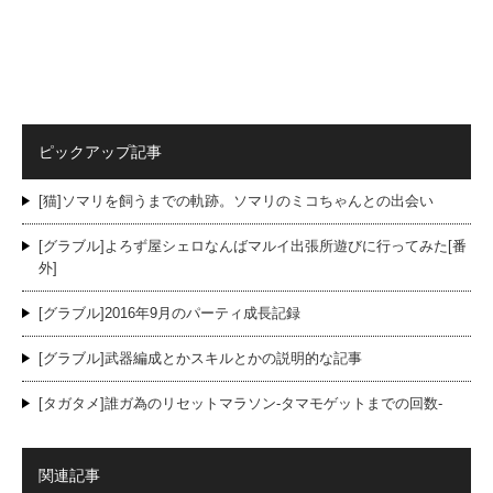
ピックアップ記事
[猫]ソマリを飼うまでの軌跡。ソマリのミコちゃんとの出会い
[グラブル]よろず屋シェロなんばマルイ出張所遊びに行ってみた[番
外]
[グラブル]2016年9月のパーティ成長記録
[グラブル]武器編成とかスキルとかの説明的な記事
[タガタメ]誰ガ為のリセットマラソン-タマモゲットまでの回数-
関連記事