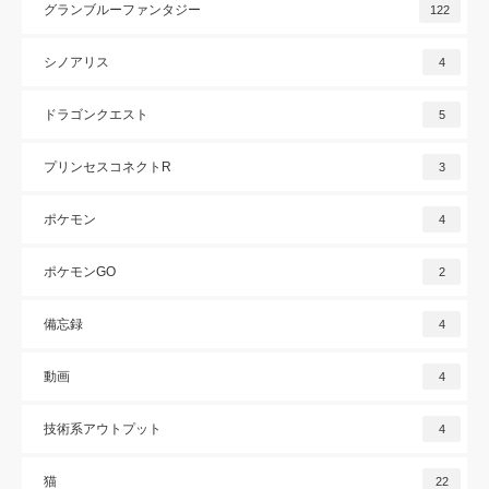
グランブルーファンタジー
122
シノアリス
4
ドラゴンクエスト
5
プリンセスコネクトR
3
ポケモン
4
ポケモンGO
2
備忘録
4
動画
4
技術系アウトプット
4
猫
22