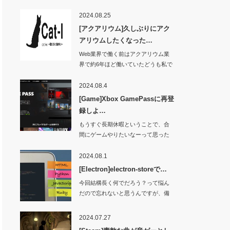
2024.08.25
[アクアリウム]久しぶりにアク
アリウムしたくなった…
Web業界で働く前はアクアリウム業
界で約6年ほど働いていたどうも私で
す。Yo…
2024.08.4
[Game]Xbox GamePassに再登
録しよ…
もうすぐ長期休暇ということで、合
間にゲームやりたいなーって思った
ところ。久しぶり…
2024.08.1
[Electron]electron-storeで…
今回結構長く何でだろう？って悩ん
だので忘れないと思うんですが、備
忘録として残して…
2024.07.27