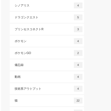
シノアリス
4
ドラゴンクエスト
5
プリンセスコネクトR
3
ポケモン
4
ポケモンGO
2
備忘録
4
動画
4
技術系アウトプット
4
猫
22