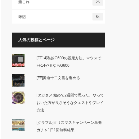
艦これ
25
雑記
54
人気の投稿とページ
[FF14]私的G600の設定方法。マウスで
FF14やるならG600
[FF]黄道十二文書を進める
[タガタメ]始めて2週間で思った、やって
おいた方が良さそうなクエストやプレイ
方法
[グラブル]クリスマスキャンペーン単発
ガチャ1日1回無料結果