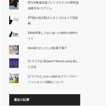
[FF14]奪還支援ブレイフロクスの野営地
攻略方法-ゴブリン-
[FF]個人的主観入りまくりのタイプ別診
断
[Web]卒業してから知った制作の便利サ
イト
[book]だがしかしが駄菓子菓子
[テラリア]1.3ExpertでMoonLoadを倒し
た方法
[グラブル]これから始めるグランブルー
ファンタジー6属性について
最近の記事