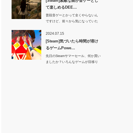
[Steam]素敵な曲が音ゲーとし
て楽しめるDEE…
普段音ゲーとかって全くやらないん
ですけど、前々から気になっていた
ゲームが…
2024.07.15
[Steam]気づいたら時間が溶け
るゲームPowe…
先日のSteamサマーセール、何か買い
ましたか？いろんなゲームが目移り
し…