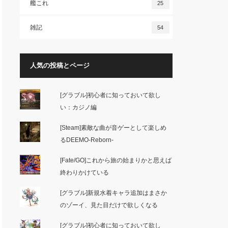
艦これ
25
雑記
54
人気の投稿とページ
[グラブル]初心者に知っておいて欲し
い：カジノ編
[Steam]素敵な曲が音ゲーとして楽しめ
るDEEMO-Reborn-
[Fate/GO]これから旅の始まりかと思えば
終わりかけている
[グラブル]新規水着キャラ追加はまさか
のゾーイ、見た目だけで欲しくなる
[グラブル]初心者に知っておいて欲し