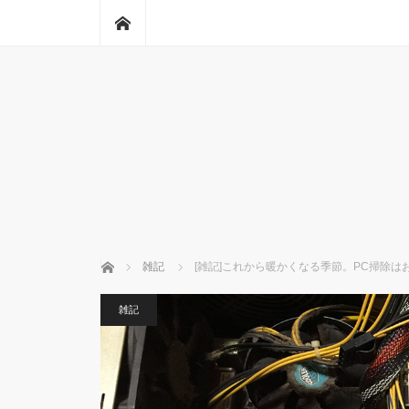
ホーム
ホーム
雑記
[雑記]これから暖かくなる季節。PC掃除は
雑記