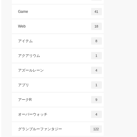
Game
41
Web
18
アイテム
8
アクアリウム
1
アズールレーン
4
アプリ
1
アークR
9
オーバーウォッチ
4
グランブルーファンタジー
122