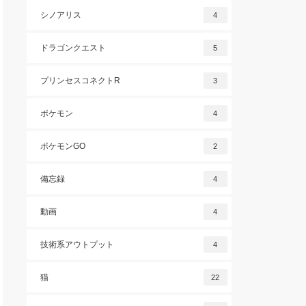
シノアリス
4
ドラゴンクエスト
5
プリンセスコネクトR
3
ポケモン
4
ポケモンGO
2
備忘録
4
動画
4
技術系アウトプット
4
猫
22