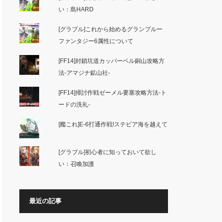
い：島HARD
[グラブル]これから始めるグランブルー
ファンタジー6属性について
[FF14]封鎖坑道カッパーベル銅山攻略方
法-アマジナ鉱山社-
[FF14]掃討作戦ゼーメル要塞攻略方法-ト
ードの洗礼-
[艦これ]E-6打通作戦!ステビア海を越えて
[グラブル]初心者に知っておいて欲し
い：召喚加護
最近の記事