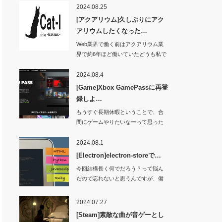
2024.08.25
[アクアリウム]久しぶりにアク
アリウムしたくなった…
Web業界で働く前はアクアリウム業
界で約6年ほど働いていたどうも私で
す。Yo…
2024.08.4
[Game]Xbox GamePassに再登
録しよ…
もうすぐ長期休暇ということで、合
間にゲームやりたいなーって思った
ところ。久しぶり…
2024.08.1
[Electron]electron-storeで…
今回結構長く何でだろう？って悩ん
だので忘れないと思うんですが、備
忘録として残して…
2024.07.27
[Steam]素敵な曲が音ゲーとし