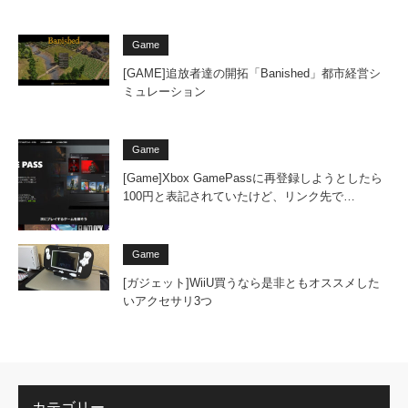
Game
[GAME]追放者達の開拓「Banished」都市経営シ
ミュレーション
Game
[Game]Xbox GamePassに再登録しようとしたら
100円と表記されていたけど、リンク先で…
Game
[ガジェット]WiiU買うなら是非ともオススメした
いアクセサリ3つ
カテゴリー