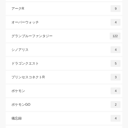
アークR
9
オーバーウォッチ
4
グランブルーファンタジー
122
シノアリス
4
ドラゴンクエスト
5
プリンセスコネクトR
3
ポケモン
4
ポケモンGO
2
備忘録
4