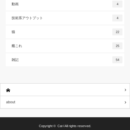
動画
4
技術系アウトプット
4
猫
22
艦これ
25
雑記
54
about
Copyright ©
Cat-l
All rights reserved.