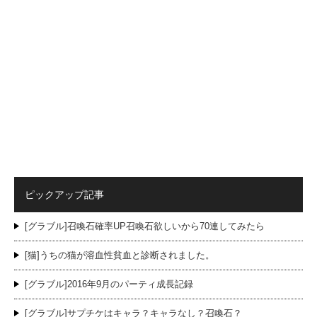
ピックアップ記事
[グラブル]召喚石確率UP召喚石欲しいから70連してみたら
[猫]うちの猫が溶血性貧血と診断されました。
[グラブル]2016年9月のパーティ成長記録
[グラブル]サプチケはキャラ？キャラなし？召喚石？