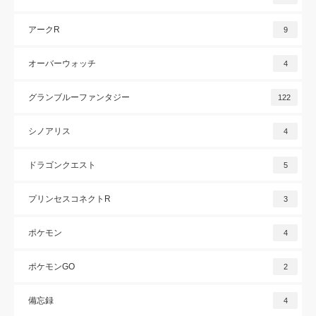
アークR
9
オーバーウォッチ
4
グランブルーファンタジー
122
シノアリス
4
ドラゴンクエスト
5
プリンセスコネクトR
3
ポケモン
4
ポケモンGO
2
備忘録
4