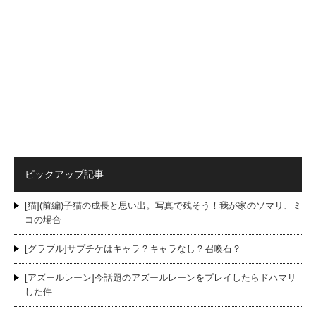
ピックアップ記事
[猫](前編)子猫の成長と思い出。写真で残そう！我が家のソマリ、ミ
コの場合
[グラブル]サプチケはキャラ？キャラなし？召喚石？
[アズールレーン]今話題のアズールレーンをプレイしたらドハマリ
した件