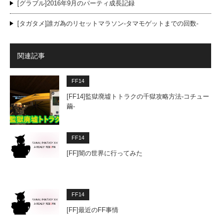
[グラブル]2016年9月のパーティ成長記録
[タガタメ]誰ガ為のリセットマラソン-タマモゲットまでの回数-
関連記事
FF14
[FF14]監獄廃墟トトラクの千獄攻略方法-コチュー
繭-
FF14
[FF]闇の世界に行ってみた
FF14
[FF]最近のFF事情