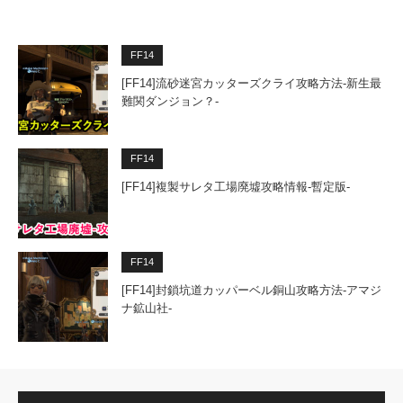
FF14
[FF14]流砂迷宮カッターズクライ攻略方法-新生最
難関ダンジョン？-
FF14
[FF14]複製サレタ工場廃墟攻略情報-暫定版-
FF14
[FF14]封鎖坑道カッパーベル銅山攻略方法-アマジ
ナ鉱山社-