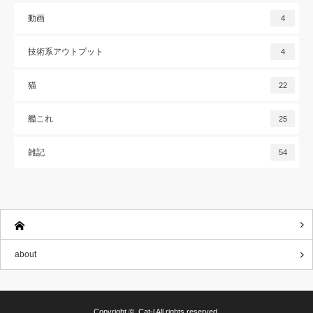
動画
4
技術系アウトプット
4
猫
22
艦これ
25
雑記
54
about
Copyright ©
Cat-l
All rights reserved.