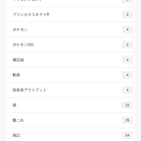
プリンセスコネクトR
3
ポケモン
4
ポケモンGO
2
備忘録
4
動画
4
技術系アウトプット
4
猫
22
艦これ
25
雑記
54