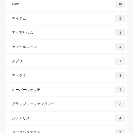
Web
18
アイテム
8
アクアリウム
1
アズールレーン
4
アプリ
1
アークR
9
オーバーウォッチ
4
グランブルーファンタジー
122
シノアリス
4
ドラゴンクエスト
5