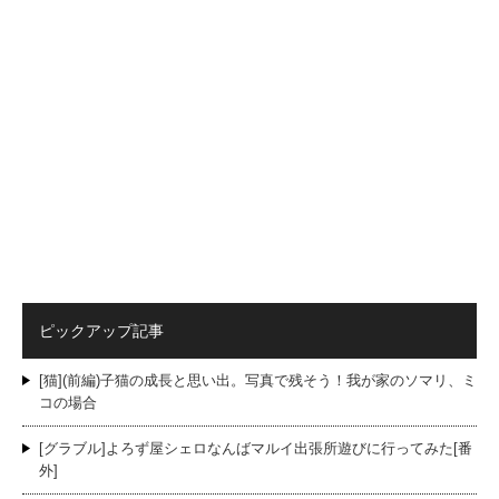
ピックアップ記事
[猫](前編)子猫の成長と思い出。写真で残そう！我が家のソマリ、ミ
コの場合
[グラブル]よろず屋シェロなんばマルイ出張所遊びに行ってみた[番
外]