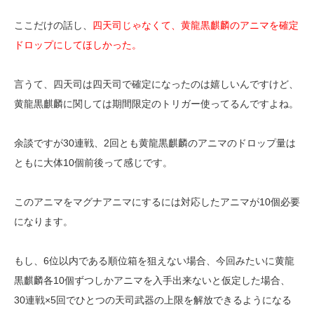
ここだけの話し、
四天司じゃなくて、黄龍黒麒麟のアニマを確定
ドロップにしてほしかった。
言うて、四天司は四天司で確定になったのは嬉しいんですけど、
黄龍黒麒麟に関しては期間限定のトリガー使ってるんですよね。
余談ですが30連戦、2回とも黄龍黒麒麟のアニマのドロップ量は
ともに大体10個前後って感じです。
このアニマをマグナアニマにするには対応したアニマが10個必要
になります。
もし、6位以内である順位箱を狙えない場合、今回みたいに黄龍
黒麒麟各10個ずつしかアニマを入手出来ないと仮定した場合、
30連戦×5回でひとつの天司武器の上限を解放できるようになる