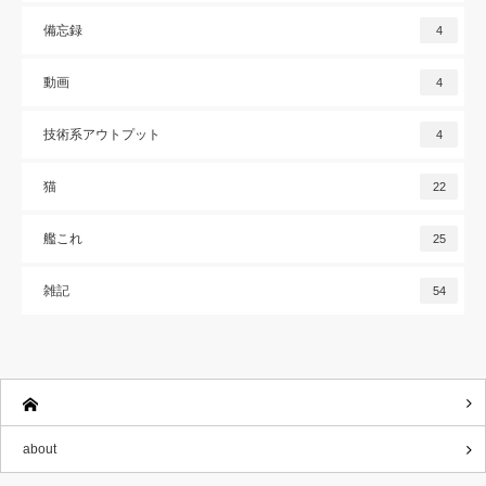
備忘録
4
動画
4
技術系アウトプット
4
猫
22
艦これ
25
雑記
54
about