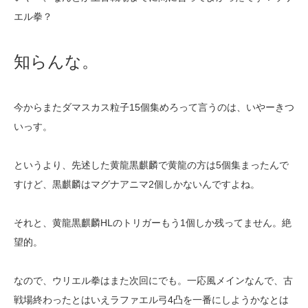
エル拳？
知らんな。
今からまたダマスカス粒子15個集めろって言うのは、いやーきつ
いっす。
というより、先述した黄龍黒麒麟で黄龍の方は5個集まったんで
すけど、黒麒麟はマグナアニマ2個しかないんですよね。
それと、黄龍黒麒麟HLのトリガーもう1個しか残ってません。絶
望的。
なので、ウリエル拳はまた次回にでも。一応風メインなんで、古
戦場終わったとはいえラファエル弓4凸を一番にしようかなとは