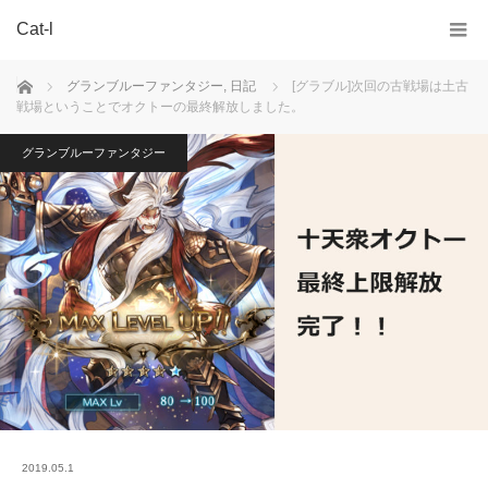
Cat-l
ホーム
グランブルーファンタジー
,
日記
[グラブル]次回の古戦場は土古
戦場ということでオクトーの最終解放しました。
グランブルーファンタジー
2019.05.1