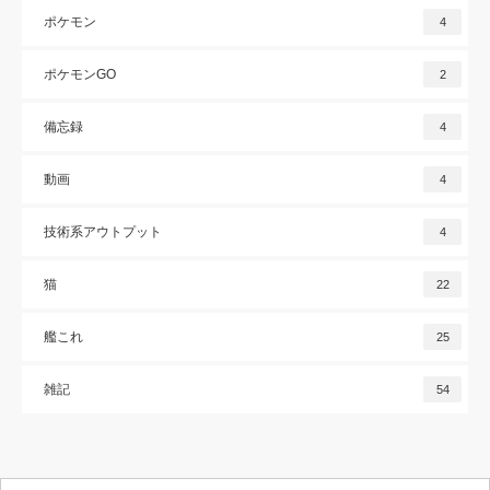
ポケモン
4
ポケモンGO
2
備忘録
4
動画
4
技術系アウトプット
4
猫
22
艦これ
25
雑記
54