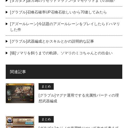
[タガタメ]誰ガ為のリセットマラソン-タマモゲットまでの回数-
[グラブル]召喚石確率UP召喚石欲しいから70連してみたら
[アズールレーン]今話題のアズールレーンをプレイしたらドハマリ
した件
[グラブル]武器編成とかスキルとかの説明的な記事
[猫]ソマリを飼うまでの軌跡。ソマリのミコちゃんとの出会い
関連記事
まとめ
[グラブル]マグナ運用でする光属性パーティの理
想武器編成
まとめ