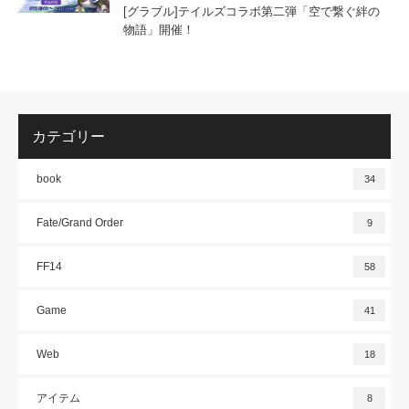
[グラブル]テイルズコラボ第二弾「空で繋ぐ絆の
物語」開催！
カテゴリー
book
34
Fate/Grand Order
9
FF14
58
Game
41
Web
18
アイテム
8