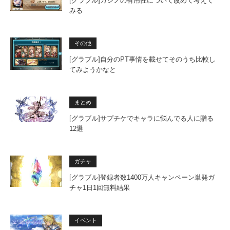
[グラブル]カジノの有用性について改めて考えて
みる
その他
[グラブル]自分のPT事情を載せてそのうち比較し
てみようかなと
まとめ
[グラブル]サプチケでキャラに悩んでる人に贈る
12選
ガチャ
[グラブル]登録者数1400万人キャンペーン単発ガ
チャ1日1回無料結果
イベント