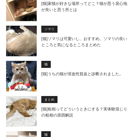
[猫]家猫が好きな場所ってどこ？猫が思う居心地
が良いと思う所とは
ソマリ
[猫]ソマリは可愛いし、おすすめ。ソマリの良い
ところと気になるところまとめた
猫
[猫]うちの猫が溶血性貧血と診断されました。
まとめ
[猫]粗相ってどういうときにする？実体験混じり
の粗相の原因解説
猫