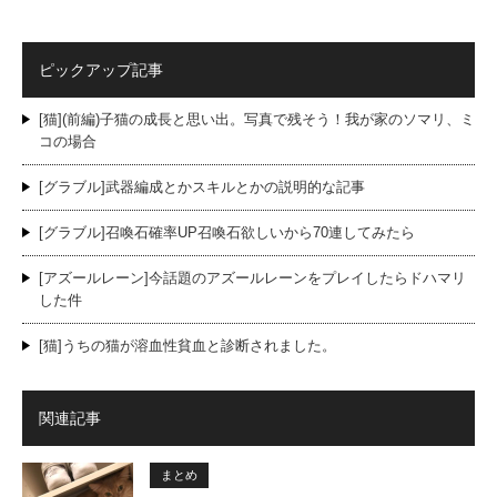
ピックアップ記事
[猫](前編)子猫の成長と思い出。写真で残そう！我が家のソマリ、ミ
コの場合
[グラブル]武器編成とかスキルとかの説明的な記事
[グラブル]召喚石確率UP召喚石欲しいから70連してみたら
[アズールレーン]今話題のアズールレーンをプレイしたらドハマリ
した件
[猫]うちの猫が溶血性貧血と診断されました。
関連記事
まとめ