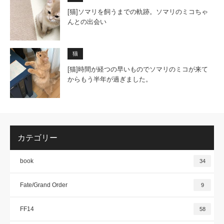
[猫]ソマリを飼うまでの軌跡。ソマリのミコちゃ
んとの出会い
猫
[猫]時間が経つの早いものでソマリのミコが来て
からもう半年が過ぎました。
カテゴリー
book
34
Fate/Grand Order
9
FF14
58