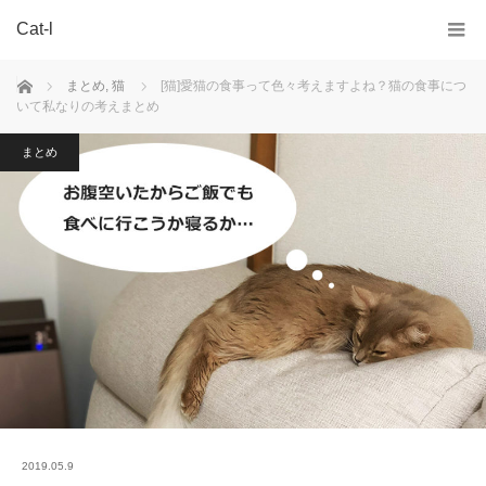
Cat-l
ホーム
まとめ
,
猫
[猫]愛猫の食事って色々考えますよね？猫の食事につ
いて私なりの考えまとめ
まとめ
2019.05.9