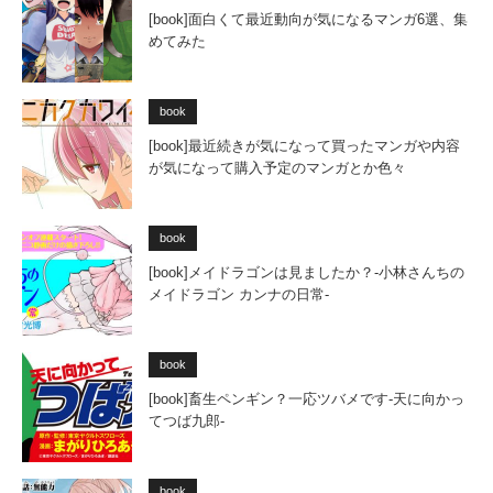
[book]面白くて最近動向が気になるマンガ6選、集
めてみた
book
[book]最近続きが気になって買ったマンガや内容
が気になって購入予定のマンガとか色々
book
[book]メイドラゴンは見ましたか？-小林さんちの
メイドラゴン カンナの日常-
book
[book]畜生ペンギン？一応ツバメです-天に向かっ
てつば九郎-
book