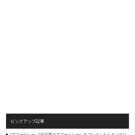
ピックアップ記事
[アズールレーン]今話題のアズールレーンをプレイしたらドハマリ