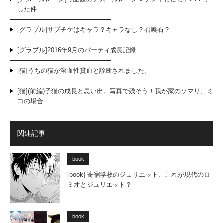
した件
[グラブル]サプチケはキャラ？キャラなし？召喚石？
[グラブル]2016年9月のパーティ成長記録
[猫]うちの猫が溶血性貧血と診断されました。
[猫](前編)子猫の成長と思い出。写真で残そう！我が家のソマリ、ミ
コの場合
関連記事
book
[book] 寄宿学校のジュリエット、これが現代のロ
ミオとジュリエット？
book