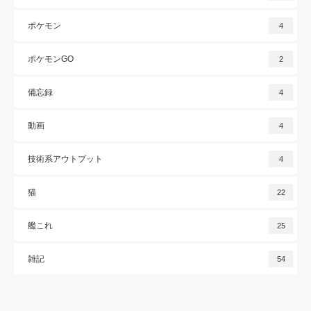
ポケモン
4
ポケモンGO
2
備忘録
4
動画
4
技術系アウトプット
4
猫
22
艦これ
25
雑記
54