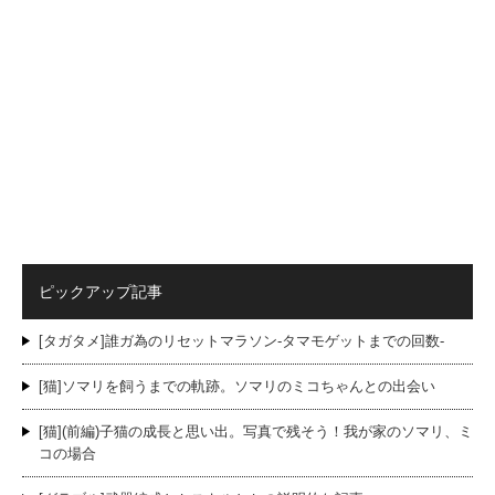
ピックアップ記事
[タガタメ]誰ガ為のリセットマラソン-タマモゲットまでの回数-
[猫]ソマリを飼うまでの軌跡。ソマリのミコちゃんとの出会い
[猫](前編)子猫の成長と思い出。写真で残そう！我が家のソマリ、ミ
コの場合