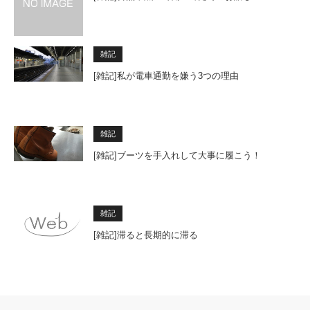
雑記
[雑記]私が電車通勤を嫌う3つの理由
雑記
[雑記]ブーツを手入れして大事に履こう！
雑記
[雑記]滞ると長期的に滞る