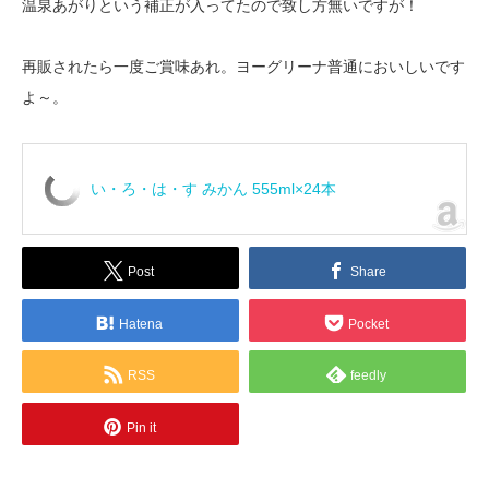
温泉あがりという補正が入ってたので致し方無いですが！
再販されたら一度ご賞味あれ。ヨーグリーナ普通においしいです
よ～。
い・ろ・は・す みかん 555ml×24本
Post
Share
Hatena
Pocket
RSS
feedly
Pin it