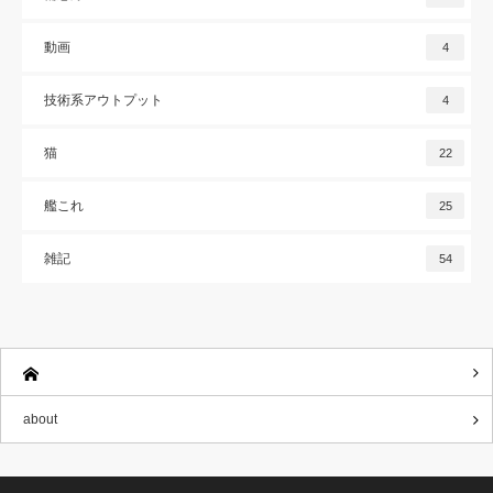
動画
4
技術系アウトプット
4
猫
22
艦これ
25
雑記
54
about