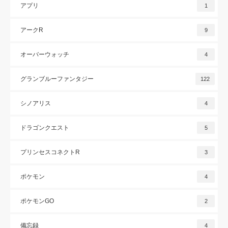
アプリ
1
アークR
9
オーバーウォッチ
4
グランブルーファンタジー
122
シノアリス
4
ドラゴンクエスト
5
プリンセスコネクトR
3
ポケモン
4
ポケモンGO
2
備忘録
4