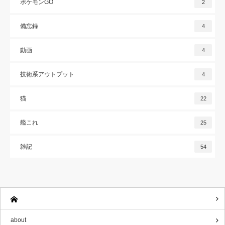
ポケモンGO
2
備忘録
4
動画
4
技術系アウトプット
4
猫
22
艦これ
25
雑記
54
about