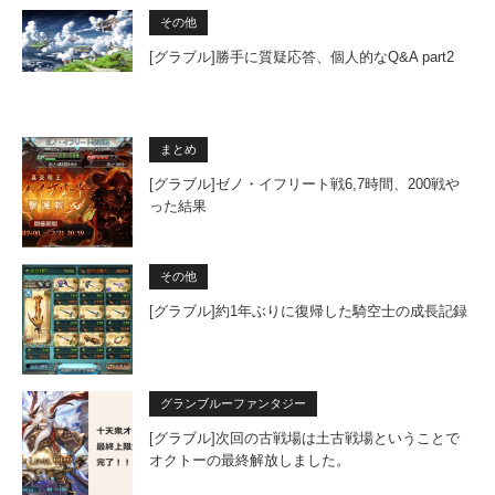
その他
[グラブル]勝手に質疑応答、個人的なQ&A part2
まとめ
[グラブル]ゼノ・イフリート戦6,7時間、200戦や
った結果
その他
[グラブル]約1年ぶりに復帰した騎空士の成長記録
グランブルーファンタジー
[グラブル]次回の古戦場は土古戦場ということで
オクトーの最終解放しました。