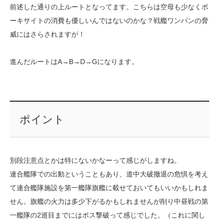
前述した通りの上ルートとなってます。こちらは空母も少なくボ
ーキサイトの消費も優しいんではないのかな？戦艦ワンパンの脅
威にはさらされますが！
進んだルートはA→B→D→Gになります。
ポイント
別段注意点とかは特にないかなーって感じがしますね。
連合艦隊での出動ということもあり、道中大破撤退の危惧を考え
て連合艦隊施設を第一艦隊旗艦に載せておいてもいいかもしれま
せん。旗艦の火力は多少下がるかもしれませんが削り中昼戦の第
一艦隊の2巡目までにはボス撃破って感じでした。（これに関し