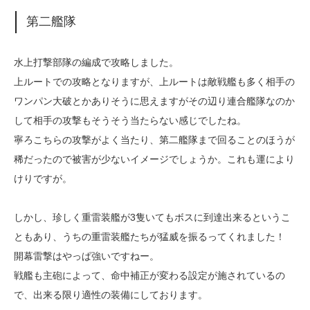
第二艦隊
水上打撃部隊の編成で攻略しました。
上ルートでの攻略となりますが、上ルートは敵戦艦も多く相手の
ワンパン大破とかありそうに思えますがその辺り連合艦隊なのか
して相手の攻撃もそうそう当たらない感じでしたね。
寧ろこちらの攻撃がよく当たり、第二艦隊まで回ることのほうが
稀だったので被害が少ないイメージでしょうか。これも運により
けりですが。
しかし、珍しく重雷装艦が3隻いてもボスに到達出来るというこ
ともあり、うちの重雷装艦たちが猛威を振るってくれました！
開幕雷撃はやっぱ強いですねー。
戦艦も主砲によって、命中補正が変わる設定が施されているの
で、出来る限り適性の装備にしております。