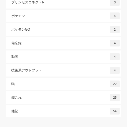
プリンセスコネクトR
3
ポケモン
4
ポケモンGO
2
備忘録
4
動画
4
技術系アウトプット
4
猫
22
艦これ
25
雑記
54