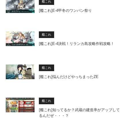
艦これ
[艦これ]E-4甲冬のワンパン祭り
艦これ
[艦これ]E-4決戦！リランカ島攻略作戦攻略！
艦これ
[艦これ]悩んだけどやっちまったZE
艦これ
[艦これ]知ってるか？武蔵の建造率がアップして
るんだぜ・・・？