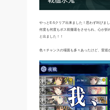
やっとE-5クリア出来ました！思わず叫びま
何度も何度もボス前撤退をさせられ、心が折
と出ました！！
色々チャンスの場面も多々あったけど、雷巡