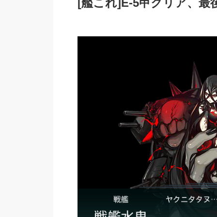
[艦これ]E-5甲クリア、