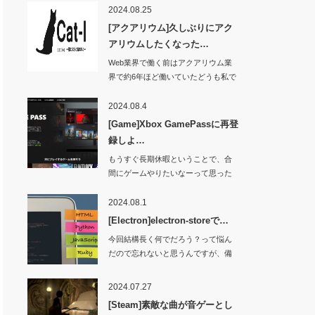
2024.08.25
[アクアリウム]久しぶりにアク
アリウムしたくなった…
Web業界で働く前はアクアリウム業
界で約6年ほど働いていたどうも私で
す。Yo…
2024.08.4
[Game]Xbox GamePassに再登
録しよ…
もうすぐ長期休暇ということで、合
間にゲームやりたいなーって思った
ところ。久しぶり…
2024.08.1
[Electron]electron-storeで…
今回結構長く何でだろう？って悩ん
だので忘れないと思うんですが、備
忘録として残して…
2024.07.27
[Steam]素敵な曲が音ゲーとし