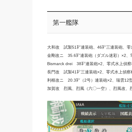
第一艦隊
大和改 試製51㌢連装砲、46㌢三連装砲、
金剛改ニ 35.6㌢連装砲（ダズル迷彩）×2
Bismarck drei 38㌢連装砲×2、零式水
長門改 試製41㌢三連装砲×2、零式水上偵
利根改ニ 20.3㌢（2号）連装砲×2、瑞雲12型
加賀改 烈風、烈風（六〇一空）、烈風改、