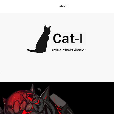
about
プ