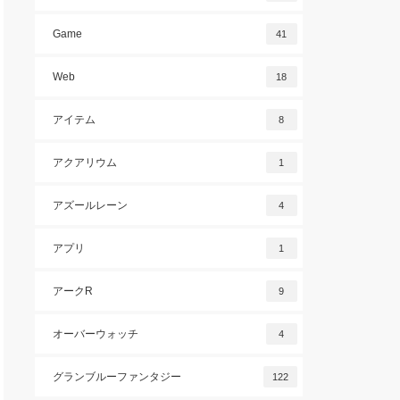
Game
41
Web
18
アイテム
8
アクアリウム
1
アズールレーン
4
アプリ
1
アークR
9
オーバーウォッチ
4
グランブルーファンタジー
122