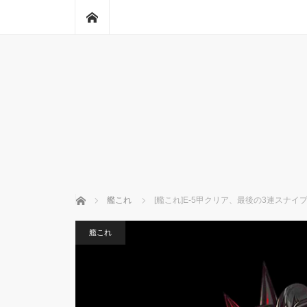
ホーム
ホーム
艦これ
[艦これ]E-5甲クリア、最後の3連スナイ
艦これ