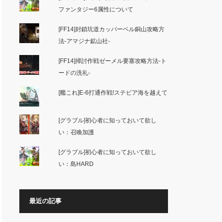
ファンタジー6属性について
[FF14]封鎖坑道カッパーベル銅山攻略方
法-アマジナ鉱山社-
[FF14]掃討作戦ゼーメル要塞攻略方法-ト
ードの洗礼-
[艦これ]E-6打通作戦!ステビア海を越えて
[グラブル]初心者に知っておいて欲し
い：召喚加護
[グラブル]初心者に知っておいて欲し
い：島HARD
最近の記事