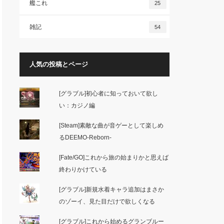
艦これ
25
雑記
54
人気の投稿とページ
[グラブル]初心者に知っておいて欲し
い：カジノ編
[Steam]素敵な曲が音ゲーとして楽しめ
るDEEMO-Reborn-
[Fate/GO]これから旅の始まりかと思えば
終わりかけている
[グラブル]新規水着キャラ追加はまさか
のゾーイ、見た目だけで欲しくなる
[グラブル]これから始めるグランブルー