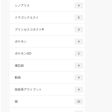
シノアリス
4
ドラゴンクエスト
5
プリンセスコネクトR
3
ポケモン
4
ポケモンGO
2
備忘録
4
動画
4
技術系アウトプット
4
猫
22