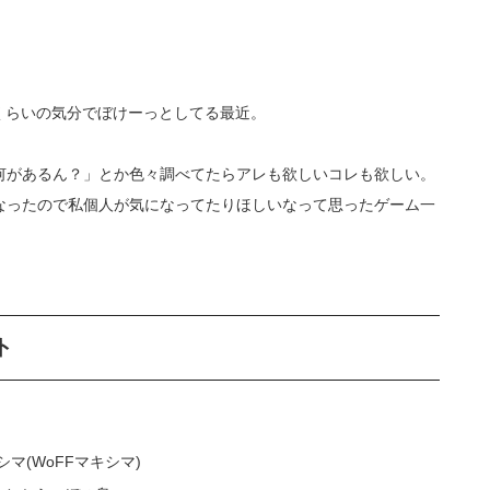
くらいの気分でぼけーっとしてる最近。
何があるん？」とか色々調べてたらアレも欲しいコレも欲しい。
なったので私個人が気になってたりほしいなって思ったゲーム一
ト
(WoFFマキシマ)