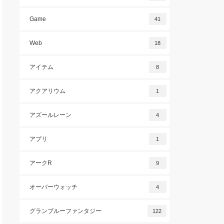
Game
41
Web
18
アイテム
8
アクアリウム
1
アズールレーン
4
アプリ
1
アークR
9
オーバーウォッチ
4
グランブルーファンタジー
122