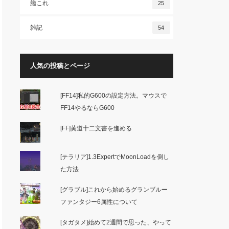
艦これ
25
雑記
54
人気の投稿とページ
[FF14]私的G600の設定方法。マウスで
FF14やるならG600
[FF]黄道十二文書を進める
[テラリア]1.3ExpertでMoonLoadを倒し
た方法
[グラブル]これから始めるグランブルー
ファンタジー6属性について
[タガタメ]始めて2週間で思った、やって