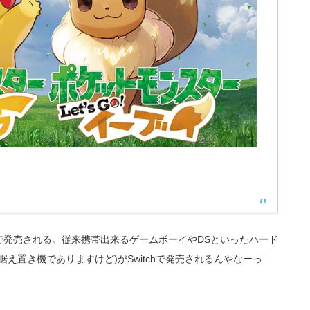
hで発売される。従来携帯出来るゲームボーイやDSといったハード
え置き機でありますけど)がSwitchで発売されるんやなーっ