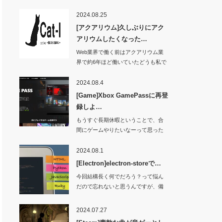
2024.08.25
[アクアリウム]久しぶりにアク
アリウムしたくなった…
Web業界で働く前はアクアリウム業
界で約6年ほど働いていたどうも私で
す。Yo…
2024.08.4
[Game]Xbox GamePassに再登
録しよ…
もうすぐ長期休暇ということで、合
間にゲームやりたいなーって思った
ところ。久しぶり…
2024.08.1
[Electron]electron-storeで…
今回結構長く何でだろう？って悩ん
だので忘れないと思うんですが、備
忘録として残して…
2024.07.27