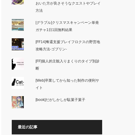
おいた方が良さそうなクエストやプレイ
方法
[グラブル]クリスマスキャンペーン単発
ガチャ1日1回無料結果
[FF14]奪還支援ブレイフロクスの野営地
攻略方法-ゴブリン-
[FF]個人的主観入りまくりのタイプ別診
断
[Web]卒業してから知った制作の便利サ
イト
[book]だがしかしが駄菓子菓子
最近の記事