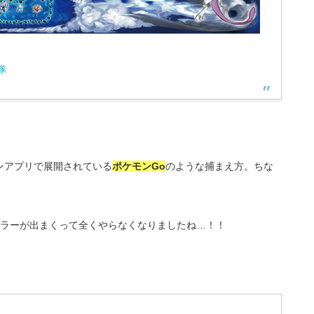
隊
ンアプリで展開されている
ポケモンGo
のような捕まえ方。ちな
エラーが出まくって全くやらなくなりましたね…！！