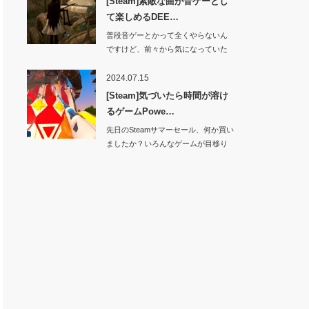
[Steam]素敵な曲が音ゲーとし
て楽しめるDEE…
普段音ゲーとかって全くやらないん
ですけど、前々から気になっていた
ゲームが…
2024.07.15
[Steam]気づいたら時間が溶け
るゲームPowe…
先日のSteamサマーセール、何か買い
ましたか？いろんなゲームが目移り
し…