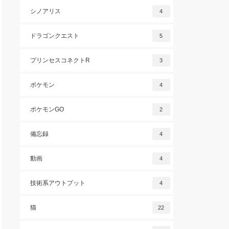
シノアリス
4
ドラゴンクエスト
5
プリンセスコネクトR
3
ポケモン
4
ポケモンGO
2
備忘録
4
動画
4
技術系アウトプット
4
猫
22