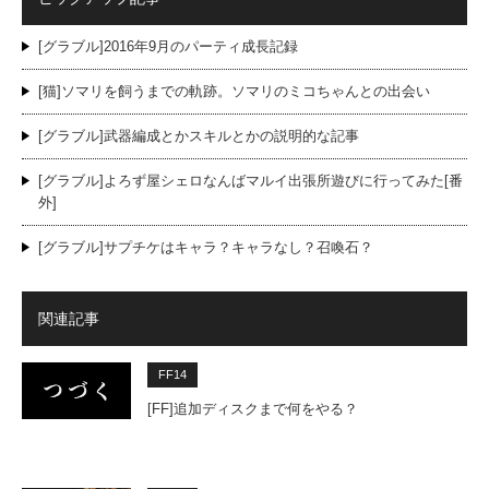
[グラブル]2016年9月のパーティ成長記録
[猫]ソマリを飼うまでの軌跡。ソマリのミコちゃんとの出会い
[グラブル]武器編成とかスキルとかの説明的な記事
[グラブル]よろず屋シェロなんばマルイ出張所遊びに行ってみた[番
外]
[グラブル]サプチケはキャラ？キャラなし？召喚石？
関連記事
FF14
[FF]追加ディスクまで何をやる？