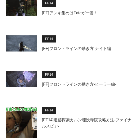
FF14
[FF]アレキ集めはFateが一番！
FF14
[FF]フロントラインの動き方-ナイト編-
FF14
[FF]フロントラインの動き方-ヒーラー編-
FF14
[FF14]遺跡探索カルン埋没寺院攻略方法-ファイナ
ルスピア-