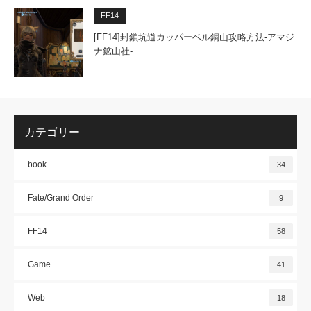
FF14
[FF14]封鎖坑道カッパーベル銅山攻略方法-アマジ
ナ鉱山社-
カテゴリー
book
34
Fate/Grand Order
9
FF14
58
Game
41
Web
18