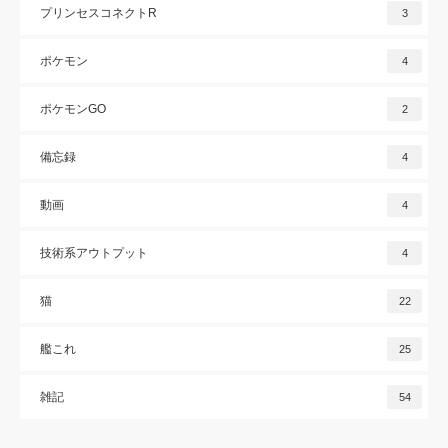
プリンセスコネクトR
3
ポケモン
4
ポケモンGO
2
備忘録
4
動画
4
技術系アウトプット
4
猫
22
艦これ
25
雑記
54