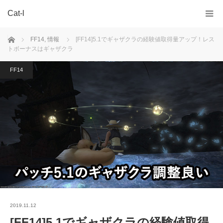
Cat-l
ホーム
FF14
,
情報
[FF14]5.1でギャザクラの経験値取得量アップ！レス
トボーナスはギャザクラ
FF14
2019.11.12
[FF14]5.1でギャザクラの経験値取得