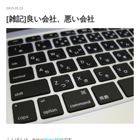
2015.05.23
[雑記]良い会社、悪い会社
こんばんは。Itaka(
@ido369
)です。