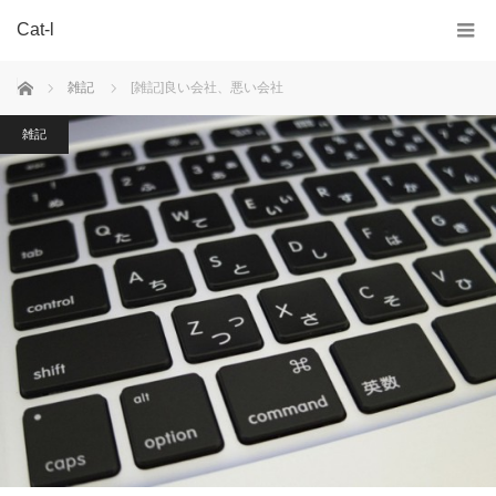
Cat-l
ホーム
雑記
[雑記]良い会社、悪い会社
雑記