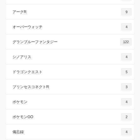
アークR
9
オーバーウォッチ
4
グランブルーファンタジー
122
シノアリス
4
ドラゴンクエスト
5
プリンセスコネクトR
3
ポケモン
4
ポケモンGO
2
備忘録
4