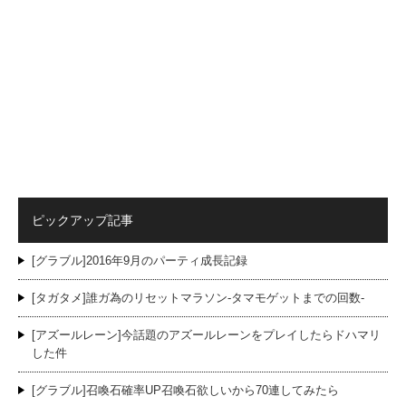
ピックアップ記事
[グラブル]2016年9月のパーティ成長記録
[タガタメ]誰ガ為のリセットマラソン-タマモゲットまでの回数-
[アズールレーン]今話題のアズールレーンをプレイしたらドハマリ
した件
[グラブル]召喚石確率UP召喚石欲しいから70連してみたら