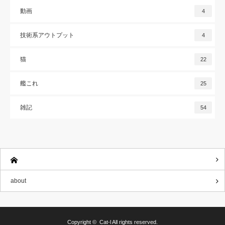
動画
4
技術系アウトプット
4
猫
22
艦これ
25
雑記
54
about
Copyright ©
Cat-l
All rights reserved.