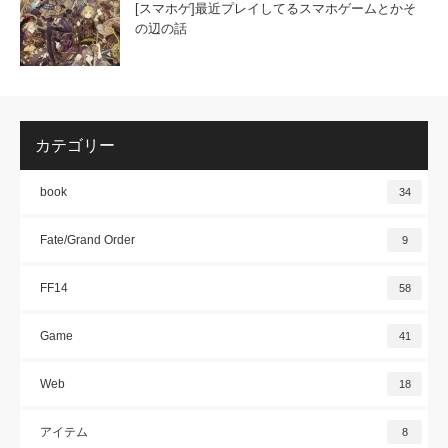
[スマホゲ]最近プレイしてるスマホゲームとかそ
の辺の話
カテゴリー
book
34
Fate/Grand Order
9
FF14
58
Game
41
Web
18
アイテム
8