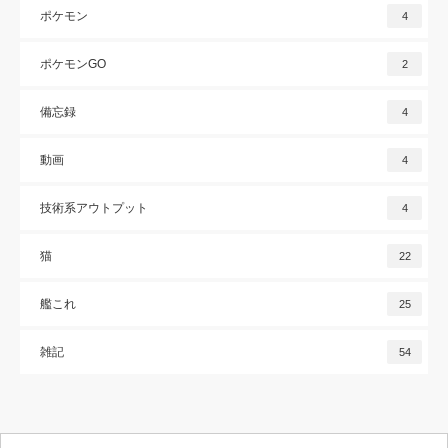
ポケモン
4
ポケモンGO
2
備忘録
4
動画
4
技術系アウトプット
4
猫
22
艦これ
25
雑記
54