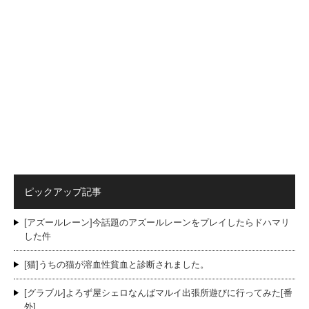
ピックアップ記事
[アズールレーン]今話題のアズールレーンをプレイしたらドハマリ
した件
[猫]うちの猫が溶血性貧血と診断されました。
[グラブル]よろず屋シェロなんばマルイ出張所遊びに行ってみた[番
外]