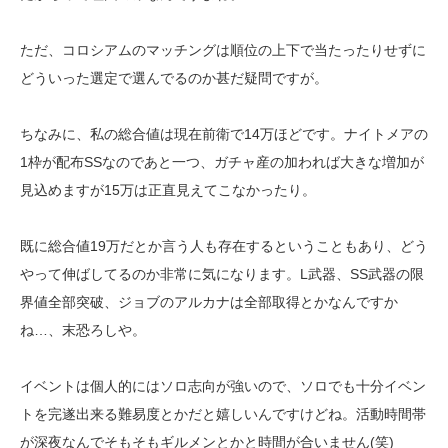
ただ、コロシアムのマッチングは順位の上下で当たったりせずに
どういった選定で選んでるのか甚だ疑問ですが。
ちなみに、私の総合値は現在前衛で14万ほどです。ナイトメアの
1枠が配布SSなのであと一つ、ガチャ産の加われば大きな増加が
見込めますが15万は正直見えてこなかったり。
既に総合値19万だとか言う人も存在するということもあり、どう
やって伸ばしてるのか非常に気になります。L武器、SS武器の限
界値全部突破、ジョブのアルカナは全部取得とかなんですか
ね…、末恐ろしや。
イベントは個人的にはソロ志向が強いので、ソロでも十分イベン
トを完遂出来る難易度とかだと嬉しいんですけどね。活動時間帯
が深夜なんでそもそもギルメンとかと時間が合いません(笑)