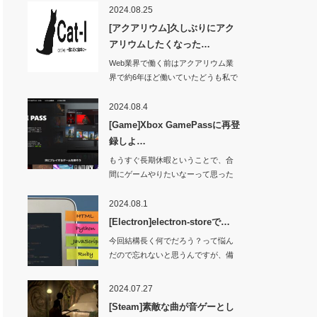
2024.08.25
[アクアリウム]久しぶりにアク
アリウムしたくなった…
Web業界で働く前はアクアリウム業
界で約6年ほど働いていたどうも私で
す。Yo…
2024.08.4
[Game]Xbox GamePassに再登
録しよ…
もうすぐ長期休暇ということで、合
間にゲームやりたいなーって思った
ところ。久しぶり…
2024.08.1
[Electron]electron-storeで…
今回結構長く何でだろう？って悩ん
だので忘れないと思うんですが、備
忘録として残して…
2024.07.27
[Steam]素敵な曲が音ゲーとし