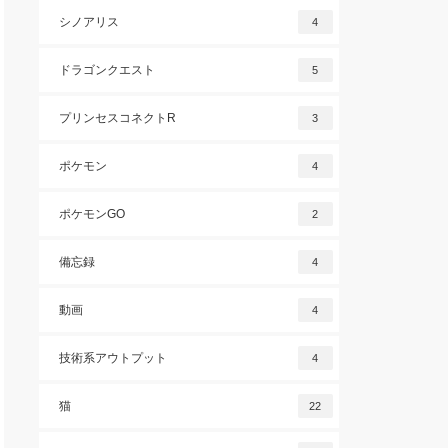
シノアリス
4
ドラゴンクエスト
5
プリンセスコネクトR
3
ポケモン
4
ポケモンGO
2
備忘録
4
動画
4
技術系アウトプット
4
猫
22