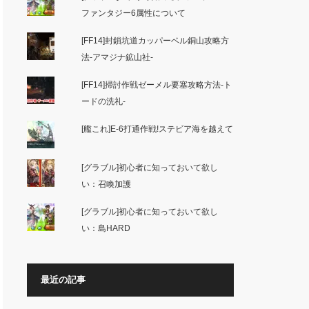
ファンタジー6属性について
[FF14]封鎖坑道カッパーベル銅山攻略方
法-アマジナ鉱山社-
[FF14]掃討作戦ゼーメル要塞攻略方法-ト
ードの洗礼-
[艦これ]E-6打通作戦!ステビア海を越えて
[グラブル]初心者に知っておいて欲し
い：召喚加護
[グラブル]初心者に知っておいて欲し
い：島HARD
最近の記事