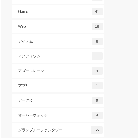
Game
41
Web
18
アイテム
8
アクアリウム
1
アズールレーン
4
アプリ
1
アークR
9
オーバーウォッチ
4
グランブルーファンタジー
122