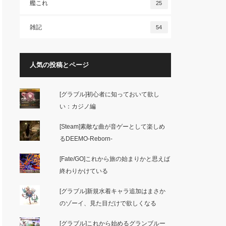
艦これ
25
雑記
54
人気の投稿とページ
[グラブル]初心者に知っておいて欲し
い：カジノ編
[Steam]素敵な曲が音ゲーとして楽しめ
るDEEMO-Reborn-
[Fate/GO]これから旅の始まりかと思えば
終わりかけている
[グラブル]新規水着キャラ追加はまさか
のゾーイ、見た目だけで欲しくなる
[グラブル]これから始めるグランブルー